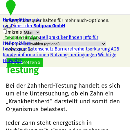
Heilpraktiker
.info
Smartphone quer halten für mehr Such-Optionen.
ein Dienst der
Soliprax GmbH
PLZ
*
Umkreis
Therapien finden
Heilpraktiker finden
Info für
Geschlecht
Heilpraktiker
Therapie
Impressum
Datenschutz
Barrierefreiheitserklärung
AGB
Freitextsuche
Kundeninformationen
Nutzungsbedingungen
Wichtige
Nach dieser Therapie suchen
Zahnherd-
Hinweise
zurücksetzen
x
Testung
Bei der Zahnherd-Testung handelt es sich
um eine Untersuchung, ob ein Zahn ein
„Krankheitsherd“ darstellt und somit den
Organismus belastest.
Jeder Zahn steht energetisch in