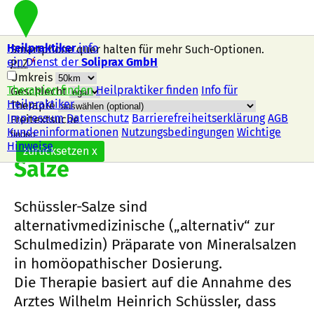
Heilpraktiker
.info
Smartphone quer halten für mehr Such-Optionen.
ein Dienst der
Soliprax GmbH
PLZ
*
Umkreis
Therapien finden
Heilpraktiker finden
Info für
Geschlecht
Heilpraktiker
Therapie
Impressum
Datenschutz
Barrierefreiheitserklärung
AGB
Freitextsuche
Kundeninformationen
Nutzungsbedingungen
Wichtige
Nach dieser Therapie suchen
Schüssler
Hinweise
zurücksetzen
x
Salze
Schüssler-Salze sind
alternativmedizinische („alternativ“ zur
Schulmedizin) Präparate von Mineralsalzen
in homöopathischer Dosierung.
Die Therapie basiert auf die Annahme des
Arztes Wilhelm Heinrich Schüssler, dass