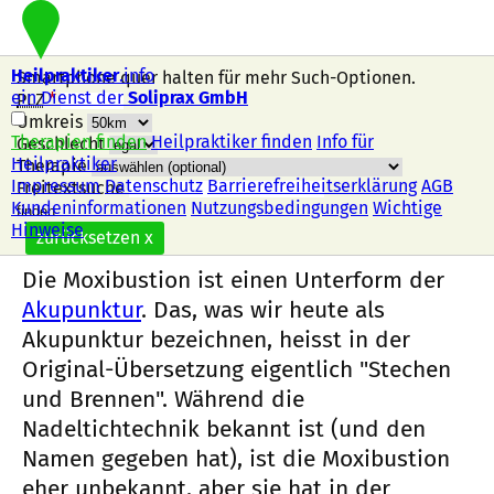
Heilpraktiker
.info
Smartphone quer halten für mehr Such-Optionen.
ein Dienst der
Soliprax GmbH
PLZ
*
Umkreis
Therapien finden
Heilpraktiker finden
Info für
Geschlecht
Heilpraktiker
Therapie
Impressum
Datenschutz
Barrierefreiheitserklärung
AGB
Freitextsuche
Kundeninformationen
Nutzungsbedingungen
Wichtige
Nach dieser Therapie suchen
Moxibustion
Hinweise
zurücksetzen
x
Die Moxibustion ist einen Unterform der
Akupunktur
. Das, was wir heute als
Akupunktur bezeichnen, heisst in der
Original-Übersetzung eigentlich "Stechen
und Brennen". Während die
Nadeltichtechnik bekannt ist (und den
Namen gegeben hat), ist die Moxibustion
eher unbekannt, aber sie hat in der