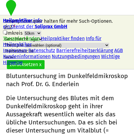
Heilpraktiker
.info
Smartphone quer halten für mehr Such-Optionen.
ein Dienst der
Soliprax GmbH
PLZ
*
Umkreis
Therapien finden
Heilpraktiker finden
Info für
Geschlecht
Heilpraktiker
Therapie
Impressum
Datenschutz
Barrierefreiheitserklärung
AGB
Freitextsuche
Kundeninformationen
Nutzungsbedingungen
Wichtige
Nach dieser Therapie suchen
Dunkelfeld
Hinweise
zurücksetzen
x
Blutuntersuchung im Dunkelfeldmikroskop
nach Prof. Dr. G. Enderlein
Die Untersuchung des Blutes mit dem
Dunkelfeldmikroskop geht in ihrer
Aussagekraft wesentlich weiter als das
übliche Untersuchungen. Da es sich bei
dieser Untersuchung um Vitalblut (=