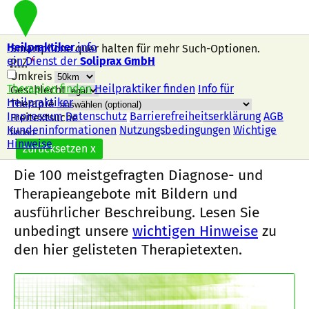
Heilpraktiker
.info
Smartphone quer halten für mehr Such-Optionen.
ein Dienst der
Soliprax GmbH
PLZ
*
Umkreis
Therapien finden
Heilpraktiker finden
Info für
Geschlecht
Heilpraktiker
Therapie
Impressum
Datenschutz
Barrierefreiheitserklärung
AGB
Freitextsuche
Kundeninformationen
Nutzungsbedingungen
Wichtige
Therapien finden
Hinweise
zurücksetzen
x
Die 100 meistgefragten Diagnose- und
Therapieangebote mit Bildern und
ausführlicher Beschreibung. Lesen Sie
unbedingt unsere
wichtigen Hinweise
zu
den hier gelisteten Therapietexten.