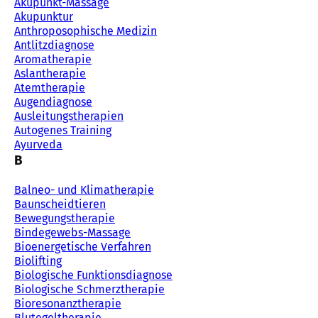
Akupunkt-Massage
Akupunktur
Anthroposophische Medizin
Antlitzdiagnose
Aromatherapie
Aslantherapie
Atemtherapie
Augendiagnose
Ausleitungstherapien
Autogenes Training
Ayurveda
B
Balneo- und Klimatherapie
Baunscheidtieren
Bewegungstherapie
Bindegewebs-Massage
Bioenergetische Verfahren
Biolifting
Biologische Funktionsdiagnose
Biologische Schmerztherapie
Bioresonanztherapie
Blutegeltherapie