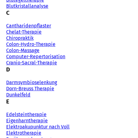
Blutkristallanalyse
C
Cantharidenpflaster
Chelat-Therapie
Chiropraktik
Colon-Hydro-Therapie
Colon-Massage
Computer-Repertorisation
Cranio-Sacral-Therapie
D
Darmsymbioselenkung
Dorn-Breuss Therapie
Dunkelfeld
E
Edelsteintherapie
Eigenharntherapie
Elektroakupunktur nach Voll
Elektrotherapie