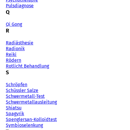
Pulsdiagnose
Q
Qi Gong
R
Radiästhesie
Radionik
Reiki
Rödern
Rotlicht Behandlung
S
Schröpfen
Schüssler Salze
Schwermetall-Test
Schwermetallausleitung
Shiatsu
Spagyrik
Spenglersan-Kolloidtest
Symbioselenkung