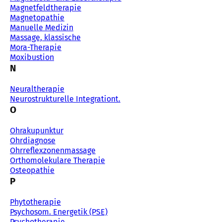
Magnetfeldtherapie
Magnetopathie
Manuelle Medizin
Massage, klassische
Mora-Therapie
Moxibustion
N
Neuraltherapie
Neurostrukturelle Integrationt.
O
Ohrakupunktur
Ohrdiagnose
Ohrreflexzonenmassage
Orthomolekulare Therapie
Osteopathie
P
Phytotherapie
Psychosom. Energetik (PSE)
Psychotherapie