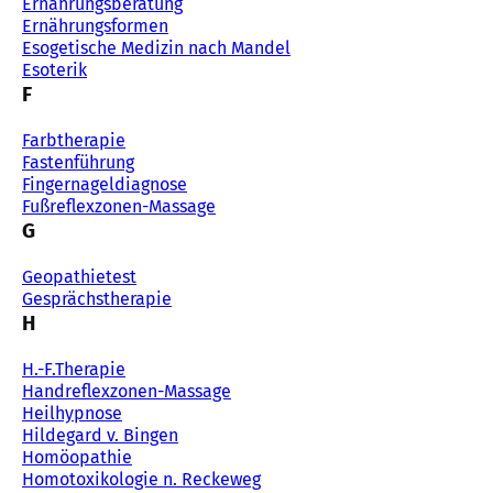
Ernährungsberatung
Ernährungsformen
Esogetische Medizin nach Mandel
Esoterik
F
Farbtherapie
Fastenführung
Fingernageldiagnose
Fußreflexzonen-Massage
G
Geopathietest
Gesprächstherapie
H
H.-F.Therapie
Handreflexzonen-Massage
Heilhypnose
Hildegard v. Bingen
Homöopathie
Homotoxikologie n. Reckeweg