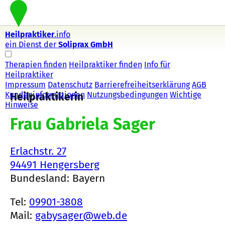
Heilpraktiker
.info
ein Dienst der
Soliprax GmbH
Therapien finden
Heilpraktiker finden
Info für
Heilpraktiker
Impressum
Datenschutz
Barrierefreiheitserklärung
AGB
Kundeninformationen
Nutzungsbedingungen
Wichtige
Heilpraktikerin
Hinweise
Frau Gabriela Sager
Erlachstr. 27
94491 Hengersberg
Bundesland: Bayern
Tel:
09901-3808
Mail:
gabysager@web.de