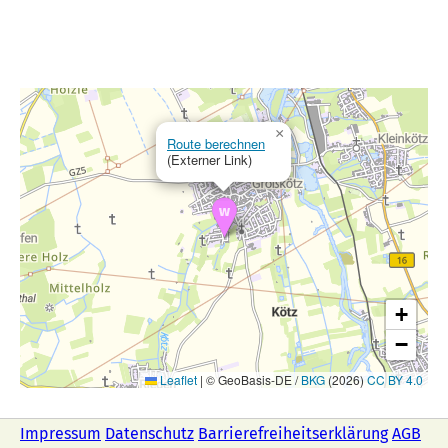
×
Route berechnen
(Externer Link)
+
−
Leaflet
|
© GeoBasis-DE /
BKG
(2026)
CC BY 4.0
Impressum
Datenschutz
Barrierefreiheitserklärung
AGB