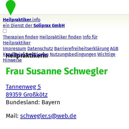
Heilpraktiker
.info
ein Dienst der
Soliprax GmbH
Therapien finden
Heilpraktiker finden
Info für
Heilpraktiker
Impressum
Datenschutz
Barrierefreiheitserklärung
AGB
Kundeninformationen
Nutzungsbedingungen
Wichtige
Heilpraktikerin
Hinweise
Frau Susanne Schwegler
Tannenweg 5
89359 Großkötz
Bundesland: Bayern
Mail:
schwegler.s@web.de