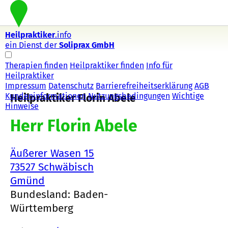
Heilpraktiker
.info
ein Dienst der
Soliprax GmbH
Therapien finden
Heilpraktiker finden
Info für
Heilpraktiker
Impressum
Datenschutz
Barrierefreiheitserklärung
AGB
Kundeninformationen
Nutzungsbedingungen
Wichtige
Heilpraktiker Florin Abele
Hinweise
Herr Florin Abele
Äußerer Wasen 15
73527 Schwäbisch
Gmünd
Bundesland: Baden-
Württemberg