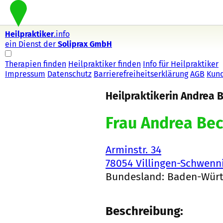
Heilpraktiker
.info
ein Dienst der
Soliprax GmbH
Therapien finden
Heilpraktiker finden
Info für Heilpraktiker
Impressum
Datenschutz
Barrierefreiheitserklärung
AGB
Kun
Heilpraktikerin Andrea 
Frau Andrea Be
Arminstr. 34
78054 Villingen-Schwenn
Bundesland: Baden-Wür
Beschreibung: