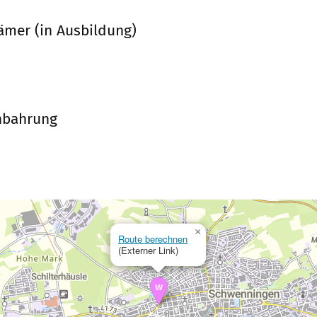
ämer (in Ausbildung)
inbahrung
×
Route berechnen
(Externer Link)