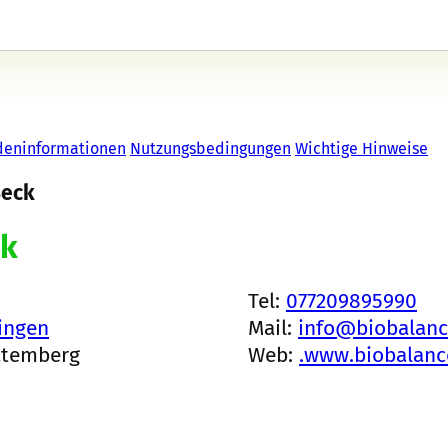
deninformationen
Nutzungsbedingungen
Wichtige Hinweise
Beck
ck
Tel:
077209895990
ingen
Mail:
info@biobalanc
ttemberg
Web:
.www.biobalanc