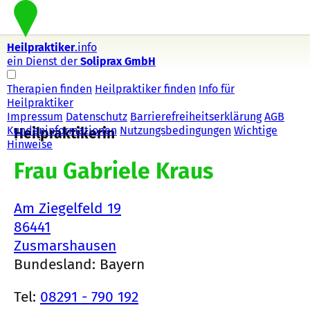
Heilpraktiker
.info
ein Dienst der
Soliprax GmbH
Therapien finden
Heilpraktiker finden
Info für
Heilpraktiker
Impressum
Datenschutz
Barrierefreiheitserklärung
AGB
Kundeninformationen
Nutzungsbedingungen
Wichtige
Heilpraktikerin
Hinweise
Frau Gabriele Kraus
Am Ziegelfeld 19
86441
Zusmarshausen
Bundesland: Bayern
Tel:
08291 - 790 192