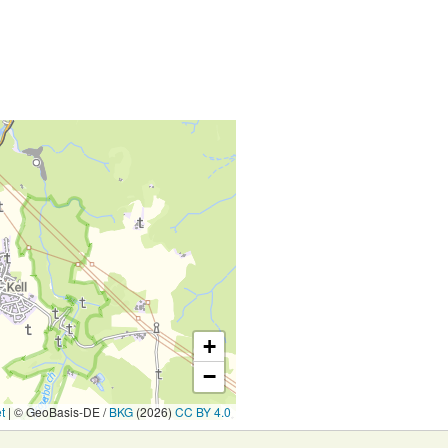
+
−
t
|
© GeoBasis-DE /
BKG
(2026)
CC BY 4.0