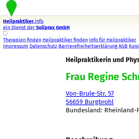
Heilpraktiker
.info
ein Dienst der
Soliprax GmbH
Therapien finden
Heilpraktiker finden
Info für Heilpraktiker
Impressum
Datenschutz
Barrierefreiheitserklärung
AGB
Kun
Heilpraktikerin und Phy
Frau Regine Sch
Von-Brule-Str. 57
56659 Burgbrohl
Bundesland: Rheinland-P