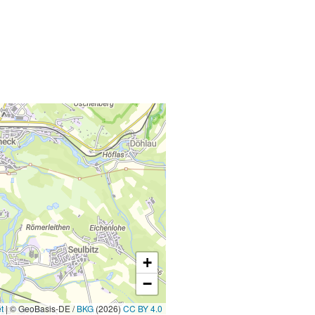
+
−
t
|
© GeoBasis-DE /
BKG
(2026)
CC BY 4.0