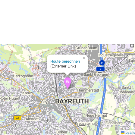
×
Route berechnen
(Externer Link)
Leafle