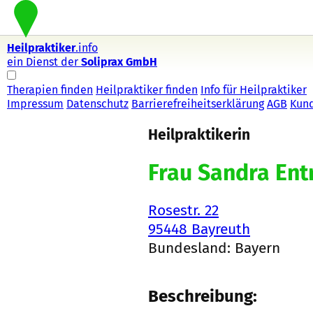
Heilpraktiker
.info
ein Dienst der
Soliprax GmbH
Therapien finden
Heilpraktiker finden
Info für Heilpraktiker
Impressum
Datenschutz
Barrierefreiheitserklärung
AGB
Kun
Heilpraktikerin
Frau Sandra Ent
Rosestr. 22
95448 Bayreuth
Bundesland: Bayern
Beschreibung: