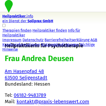
Heilpraktiker
.info
ein Dienst der
Soliprax GmbH
Therapien finden
Heilpraktiker finden
Info für
Heilpraktiker
Impressum
Datenschutz
Barrierefreiheitserklärung
AGB
Kundeninformationen
Nutzungsbedingungen
Wichtige
Heilpraktikerin für Psychotherapie
Hinweise
Frau Andrea Deusen
Am Hasenpfad 48
63500 Seligenstadt
Bundesland: Hessen
Tel:
06182-9483789
Mail:
kontakt@praxis-lebenswert.com