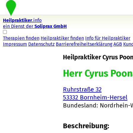
Heilpraktiker
.info
ein Dienst der
Soliprax GmbH
Therapien finden
Heilpraktiker finden
Info für Heilpraktiker
Impressum
Datenschutz
Barrierefreiheitserklärung
AGB
Kun
Heilpraktiker Cyrus Poo
Herr Cyrus Poo
Ruhrstraße 32
53332 Bornheim-Hersel
Bundesland: Nordrhein-
Beschreibung: