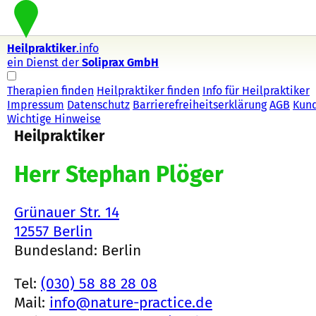
Heilpraktiker
.info
ein Dienst der
Soliprax GmbH
Therapien finden
Heilpraktiker finden
Info für Heilpraktiker
Impressum
Datenschutz
Barrierefreiheitserklärung
AGB
Kun
Wichtige Hinweise
Heilpraktiker
Herr Stephan Plöger
Grünauer Str. 14
12557 Berlin
Bundesland: Berlin
Tel:
(030) 58 88 28 08
Mail:
info@nature-practice.de