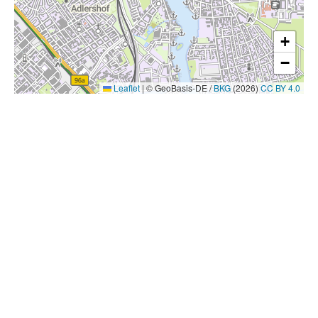
+
−
Leaflet
|
© GeoBasis-DE /
BKG
(2026)
CC BY 4.0