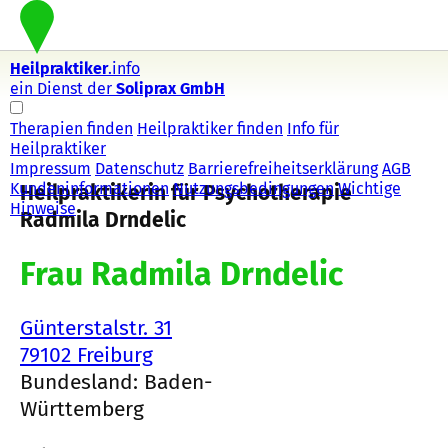
Heilpraktiker
.info
ein Dienst der
Soliprax GmbH
Therapien finden
Heilpraktiker finden
Info für
Heilpraktiker
Impressum
Datenschutz
Barrierefreiheitserklärung
AGB
Kundeninformationen
Nutzungsbedingungen
Wichtige
Heilpraktikerin für Psychotherapie
Hinweise
Radmila Drndelic
Frau Radmila Drndelic
Günterstalstr. 31
79102 Freiburg
Bundesland: Baden-
Württemberg