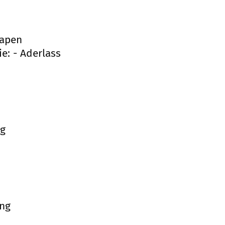
Tapen
e: - Aderlass
ng
ung