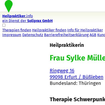
Heilpraktiker
.info
ein Dienst der
Soliprax GmbH
Therapien finden
Heilpraktiker finden
Info für Heilpraktiker
Impressum
Datenschutz
Barrierefreiheitserklärung
AGB
Kun
Heilpraktikerin
Frau Sylke Müll
Ringweg 16
99098 Erfurt / Büßleben
Bundesland: Thüringen
Therapie Schwerpunk