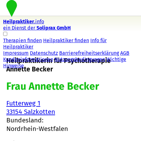
Heilpraktiker
.info
ein Dienst der
Soliprax GmbH
Therapien finden
Heilpraktiker finden
Info für
Heilpraktiker
Impressum
Datenschutz
Barrierefreiheitserklärung
AGB
Kundeninformationen
Nutzungsbedingungen
Wichtige
Heilpraktikerin für Psychotherapie
Hinweise
Annette Becker
Frau Annette Becker
Futterweg 1
33154 Salzkotten
Bundesland:
Nordrhein-Westfalen