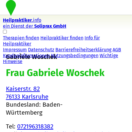
Heilpraktiker
.info
ein Dienst der
Soliprax GmbH
Therapien finden
Heilpraktiker finden
Info für
Heilpraktiker
Impressum
Datenschutz
Barrierefreiheitserklärung
AGB
Kundeninformationen
Nutzungsbedingungen
Wichtige
Gabriele Woschek
Hinweise
Frau Gabriele Woschek
Kaiserstr. 82
76133 Karlsruhe
Bundesland: Baden-
Württemberg
Tel:
072196318382