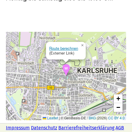
×
Route berechnen
(Externer Link)
+
−
Leaflet
|
© GeoBasis-DE /
BKG
(2026)
CC BY 4.0
Impressum
Datenschutz
Barrierefreiheitserklärung
AGB