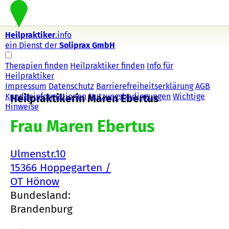
Heilpraktiker
.info
ein Dienst der
Soliprax GmbH
Therapien finden
Heilpraktiker finden
Info für
Heilpraktiker
Impressum
Datenschutz
Barrierefreiheitserklärung
AGB
Kundeninformationen
Nutzungsbedingungen
Wichtige
Heilpraktikerin Maren Ebertus
Hinweise
Frau Maren Ebertus
Ulmenstr.10
15366 Hoppegarten /
OT Hönow
Bundesland:
Brandenburg