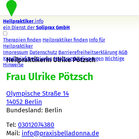
Heilpraktiker
.info
ein Dienst der
Soliprax GmbH
Therapien finden
Heilpraktiker finden
Info für
Heilpraktiker
Impressum
Datenschutz
Barrierefreiheitserklärung
AGB
Kundeninformationen
Nutzungsbedingungen
Wichtige
Heilpraktikerin Ulrike Pötzsch
Hinweise
Frau Ulrike Pötzsch
Olympische Straße 14
14052 Berlin
Bundesland: Berlin
Tel:
03012074380
Mail:
info@praxisbelladonna.de