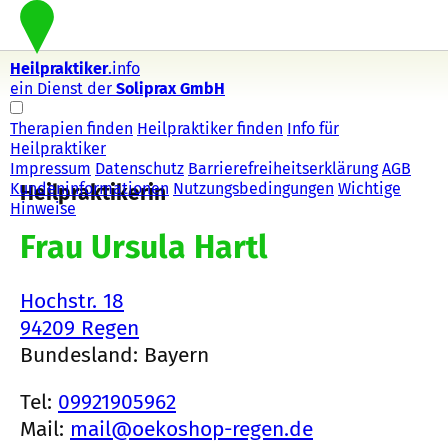
Heilpraktiker
.info
ein Dienst der
Soliprax GmbH
Therapien finden
Heilpraktiker finden
Info für
Heilpraktiker
Impressum
Datenschutz
Barrierefreiheitserklärung
AGB
Kundeninformationen
Nutzungsbedingungen
Wichtige
Heilpraktikerin
Hinweise
Frau Ursula Hartl
Hochstr. 18
94209 Regen
Bundesland: Bayern
Tel:
09921905962
Mail:
mail@oekoshop-regen.de