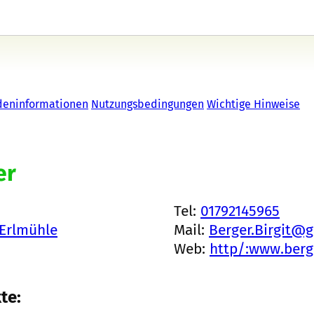
deninformationen
Nutzungsbedingungen
Wichtige Hinweise
er
Tel:
01792145965
-Erlmühle
Mail:
Berger.Birgit@
Web:
http/:www.berge
te: