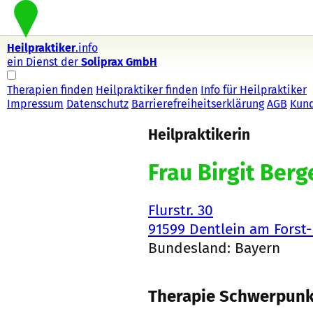
Heilpraktiker
.info
ein Dienst der
Soliprax GmbH
Therapien finden
Heilpraktiker finden
Info für Heilpraktiker
Impressum
Datenschutz
Barrierefreiheitserklärung
AGB
Kun
Heilpraktikerin
Frau Birgit Berg
Flurstr. 30
91599 Dentlein am Forst
Bundesland: Bayern
Therapie Schwerpunk