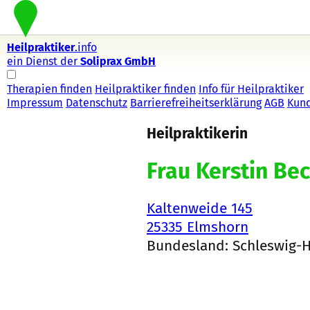
Heilpraktiker
.info
ein Dienst der
Soliprax GmbH
Therapien finden
Heilpraktiker finden
Info für Heilpraktiker
Impressum
Datenschutz
Barrierefreiheitserklärung
AGB
Kun
Heilpraktikerin
Frau Kerstin Be
Kaltenweide 145
25335 Elmshorn
Bundesland: Schleswig-H