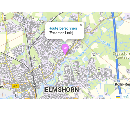
×
Route berechnen
(Externer Link)
Leafle