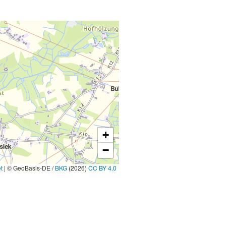
+
−
t
|
© GeoBasis-DE /
BKG
(2026)
CC BY 4.0