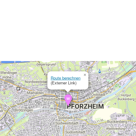
×
Route berechnen
(Externer Link)