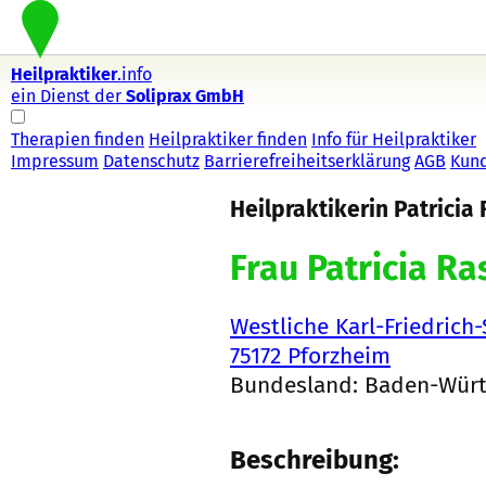
Heilpraktiker
.info
ein Dienst der
Soliprax GmbH
Therapien finden
Heilpraktiker finden
Info für Heilpraktiker
Impressum
Datenschutz
Barrierefreiheitserklärung
AGB
Kun
Heilpraktikerin Patricia 
Frau Patricia Ra
Westliche Karl-Friedrich-
75172 Pforzheim
Bundesland: Baden-Wür
Beschreibung: