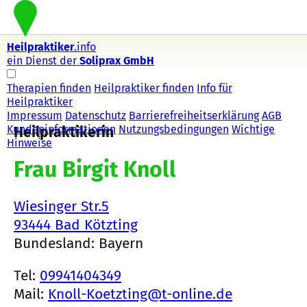
Heilpraktiker
.info
ein Dienst der
Soliprax GmbH
Therapien finden
Heilpraktiker finden
Info für
Heilpraktiker
Impressum
Datenschutz
Barrierefreiheitserklärung
AGB
Kundeninformationen
Nutzungsbedingungen
Wichtige
Heilpraktikerin
Hinweise
Frau Birgit Knoll
Wiesinger Str.5
93444 Bad Kötzting
Bundesland: Bayern
Tel:
09941404349
Mail:
Knoll-Koetzting@t-online.de