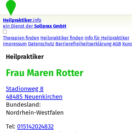
Heilpraktiker
.info
ein Dienst der
Soliprax GmbH
Therapien finden
Heilpraktiker finden
Info für Heilpraktiker
Impressum
Datenschutz
Barrierefreiheitserklärung
AGB
Kun
Heilpraktiker
Frau Maren Rotter
Stadionweg 8
48485 Neuenkirchen
Bundesland:
Nordrhein-Westfalen
Tel:
015142024832