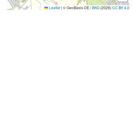
Leaflet
|
© GeoBasis-DE /
BKG
(2026)
CC BY 4.0