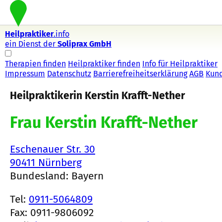
Heilpraktiker
.info
ein Dienst der
Soliprax GmbH
Therapien finden
Heilpraktiker finden
Info für Heilpraktiker
Impressum
Datenschutz
Barrierefreiheitserklärung
AGB
Kun
Heilpraktikerin Kerstin Krafft-Nether
Frau Kerstin Krafft-Nether
Eschenauer Str. 30
90411 Nürnberg
Bundesland: Bayern
Tel:
0911-5064809
Fax: 0911-9806092