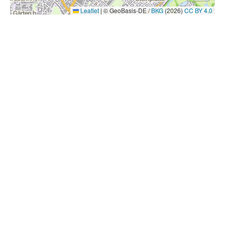
Leaflet
|
© GeoBasis-DE /
BKG
(2026)
CC BY 4.0