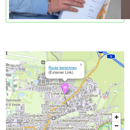
×
Route berechnen
(Externer Link)
+
−