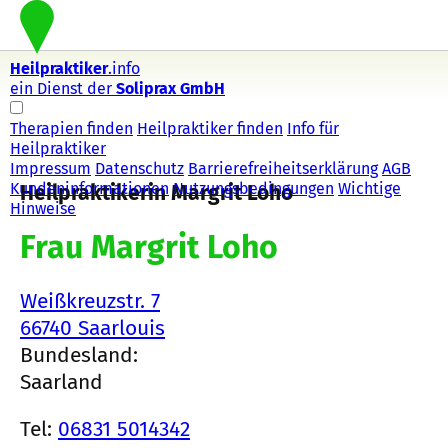
Heilpraktiker
.info
ein Dienst der
Soliprax GmbH
Therapien finden
Heilpraktiker finden
Info für
Heilpraktiker
Impressum
Datenschutz
Barrierefreiheitserklärung
AGB
Kundeninformationen
Nutzungsbedingungen
Wichtige
Heilpraktikerin Margrit Loho
Hinweise
Frau Margrit Loho
Weißkreuzstr. 7
66740 Saarlouis
Bundesland:
Saarland
Tel:
06831 5014342