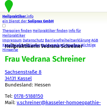
Heilpraktiker
.info
ein Dienst der
Soliprax GmbH
Therapien finden
Heilpraktiker finden
Info für
Heilpraktiker
Impressum
Datenschutz
Barrierefreiheitserklärung
AGB
Kundeninformationen
Nutzungsbedingungen
Wichtige
Heilpraktikerin Vedrana Schreiner
Hinweise
Frau Vedrana Schreiner
Sachsenstraße 8
34131 Kassel
Bundesland: Hessen
Tel:
0178-5188150
Mail:
v.schreiner@kasseler-homoeopathie-