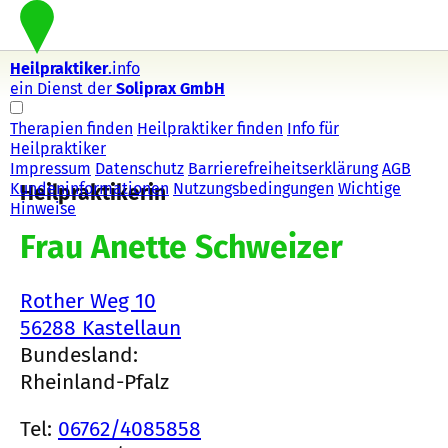
Heilpraktiker
.info
ein Dienst der
Soliprax GmbH
Therapien finden
Heilpraktiker finden
Info für
Heilpraktiker
Impressum
Datenschutz
Barrierefreiheitserklärung
AGB
Kundeninformationen
Nutzungsbedingungen
Wichtige
Heilpraktikerin
Hinweise
Frau Anette Schweizer
Rother Weg 10
56288 Kastellaun
Bundesland:
Rheinland-Pfalz
Tel:
06762/4085858