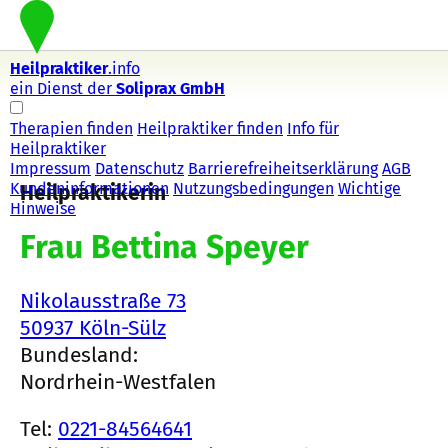
Heilpraktiker
.info
ein Dienst der
Soliprax GmbH
Therapien finden
Heilpraktiker finden
Info für
Heilpraktiker
Impressum
Datenschutz
Barrierefreiheitserklärung
AGB
Kundeninformationen
Nutzungsbedingungen
Wichtige
Heilpraktikerin
Hinweise
Frau Bettina Speyer
Nikolausstraße 73
50937 Köln-Sülz
Bundesland:
Nordrhein-Westfalen
Tel:
0221-84564641