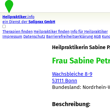
Heilpraktiker
.info
ein Dienst der
Soliprax GmbH
Therapien finden
Heilpraktiker finden
Info für Heilpraktiker
Impressum
Datenschutz
Barrierefreiheitserklärung
AGB
Kun
Heilpraktikerin Sabine P
Frau Sabine Pet
Wachsbleiche 8-9
53111 Bonn
Bundesland: Nordrhein-
Beschreibung: