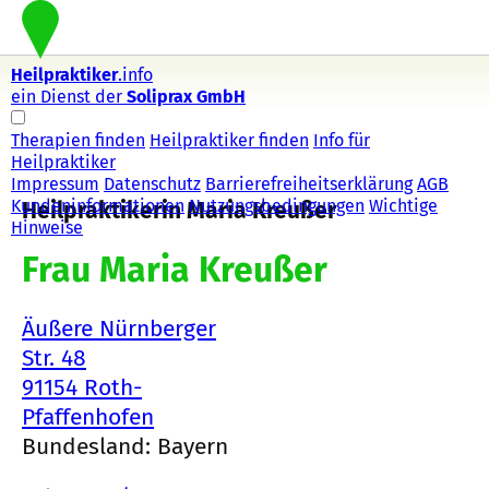
Heilpraktiker
.info
ein Dienst der
Soliprax GmbH
Therapien finden
Heilpraktiker finden
Info für
Heilpraktiker
Impressum
Datenschutz
Barrierefreiheitserklärung
AGB
Kundeninformationen
Nutzungsbedingungen
Wichtige
Heilpraktikerin Maria Kreußer
Hinweise
Frau Maria Kreußer
Äußere Nürnberger
Str. 48
91154 Roth-
Pfaffenhofen
Bundesland: Bayern