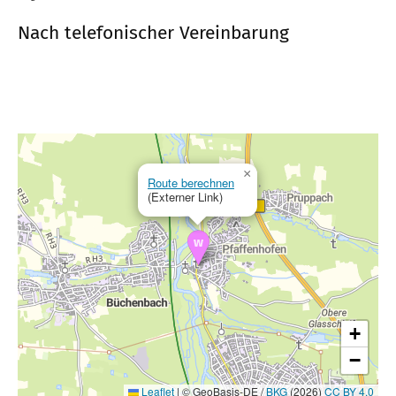
Nach telefonischer Vereinbarung
×
Route berechnen
(Externer Link)
+
−
Leaflet
|
© GeoBasis-DE /
BKG
(2026)
CC BY 4.0