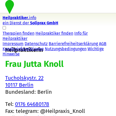
Heilpraktiker
.info
ein Dienst der
Soliprax GmbH
Therapien finden
Heilpraktiker finden
Info für
Heilpraktiker
Impressum
Datenschutz
Barrierefreiheitserklärung
AGB
Kundeninformationen
Nutzungsbedingungen
Wichtige
Heilpraktikerin
Hinweise
Frau Jutta Knoll
Tucholskystr. 22
10117 Berlin
Bundesland: Berlin
Tel:
0176 64680178
Fax: telegram: @Heilpraxis_Knoll