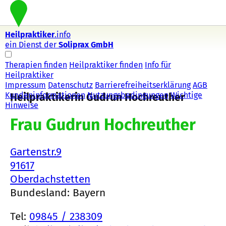
Heilpraktiker
.info
ein Dienst der
Soliprax GmbH
Therapien finden
Heilpraktiker finden
Info für
Heilpraktiker
Impressum
Datenschutz
Barrierefreiheitserklärung
AGB
Kundeninformationen
Nutzungsbedingungen
Wichtige
Heilpraktikerin Gudrun Hochreuther
Hinweise
Frau Gudrun Hochreuther
Gartenstr.9
91617
Oberdachstetten
Bundesland: Bayern
Tel:
09845 / 238309