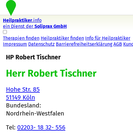
Heilpraktiker
.info
ein Dienst der
Soliprax GmbH
Therapien finden
Heilpraktiker finden
Info für Heilpraktiker
Impressum
Datenschutz
Barrierefreiheitserklärung
AGB
Kun
HP Robert Tischner
Herr Robert Tischner
Hohe Str. 85
51149 Köln
Bundesland:
Nordrhein-Westfalen
Tel:
02203- 18 32- 556