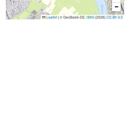
−
Leaflet
|
© GeoBasis-DE /
BKG
(2026)
CC BY 4.0