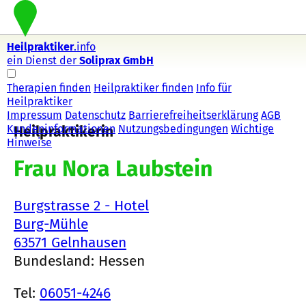
Heilpraktiker
.info
ein Dienst der
Soliprax GmbH
Therapien finden
Heilpraktiker finden
Info für
Heilpraktiker
Impressum
Datenschutz
Barrierefreiheitserklärung
AGB
Kundeninformationen
Nutzungsbedingungen
Wichtige
Heilpraktikerin
Hinweise
Frau Nora Laubstein
Burgstrasse 2 - Hotel
Burg-Mühle
63571 Gelnhausen
Bundesland: Hessen
Tel:
06051-4246