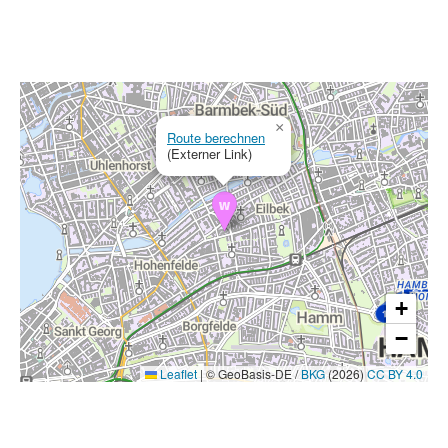
×
Route berechnen
(Externer Link)
+
−
Leaflet
|
© GeoBasis-DE /
BKG
(2026)
CC BY 4.0