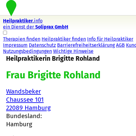
Heilpraktiker
.info
ein Dienst der
Soliprax GmbH
Therapien finden
Heilpraktiker finden
Info für Heilpraktiker
Impressum
Datenschutz
Barrierefreiheitserklärung
AGB
Kun
Nutzungsbedingungen
Wichtige Hinweise
Heilpraktikerin Brigitte Rohland
Frau Brigitte Rohland
Wandsbeker
Chaussee 101
22089 Hamburg
Bundesland:
Hamburg