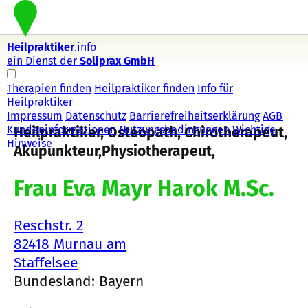
Heilpraktiker
.info
ein Dienst der
Soliprax GmbH
Therapien finden
Heilpraktiker finden
Info für
Heilpraktiker
Impressum
Datenschutz
Barrierefreiheitserklärung
AGB
Kundeninformationen
Nutzungsbedingungen
Wichtige
Heilpraktiker, Osteopath, Chirotherapeut,
Hinweise
Akupunkteur,Physiotherapeut,
Frau Eva Mayr Harok M.Sc.
Reschstr. 2
82418 Murnau am
Staffelsee
Bundesland: Bayern