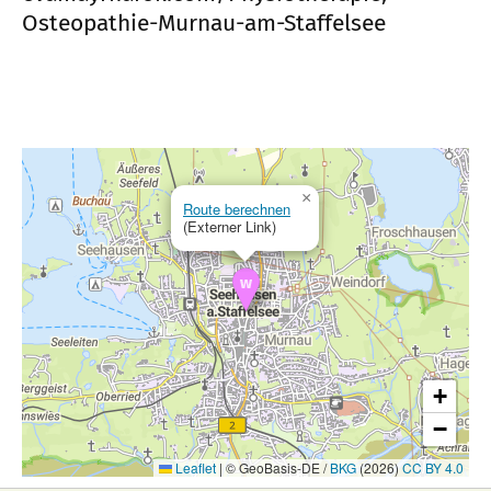
Osteopathie-Murnau-am-Staffelsee
×
Route berechnen
(Externer Link)
+
−
Leaflet
|
© GeoBasis-DE /
BKG
(2026)
CC BY 4.0