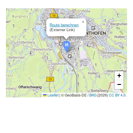
×
Route berechnen
(Externer Link)
+
−
Leaflet
|
© GeoBasis-DE /
BKG
(2026)
CC BY 4.0