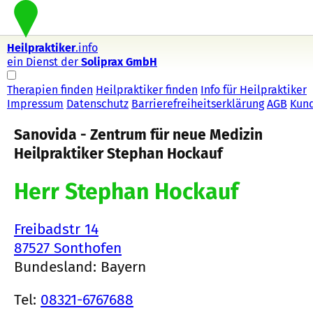
Heilpraktiker
.info
ein Dienst der
Soliprax GmbH
Therapien finden
Heilpraktiker finden
Info für Heilpraktiker
Impressum
Datenschutz
Barrierefreiheitserklärung
AGB
Kun
Sanovida - Zentrum für neue Medizin
Heilpraktiker Stephan Hockauf
Herr Stephan Hockauf
Freibadstr 14
87527 Sonthofen
Bundesland: Bayern
Tel:
08321-6767688