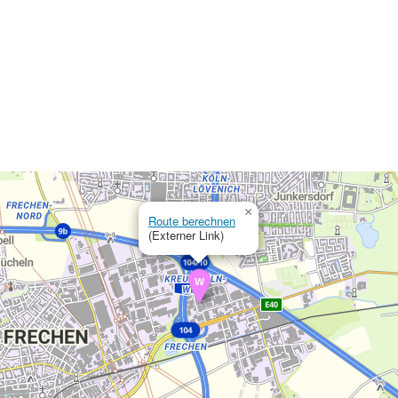
×
Route berechnen
(Externer Link)