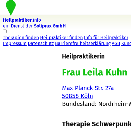
Heilpraktiker
.info
ein Dienst der
Soliprax GmbH
Therapien finden
Heilpraktiker finden
Info für Heilpraktiker
Impressum
Datenschutz
Barrierefreiheitserklärung
AGB
Kun
Heilpraktikerin
Frau Leila Kuhn
Max-Planck-Str. 27a
50858 Köln
Bundesland: Nordrhein-
Therapie Schwerpunk