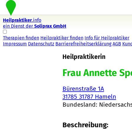
Heilpraktiker
.info
ein Dienst der
Soliprax GmbH
Therapien finden
Heilpraktiker finden
Info für Heilpraktiker
Impressum
Datenschutz
Barrierefreiheitserklärung
AGB
Kun
Heilpraktikerin
Frau Annette S
Bürenstraße 1A
31785 31787 Hameln
Bundesland: Niedersach
Beschreibung: