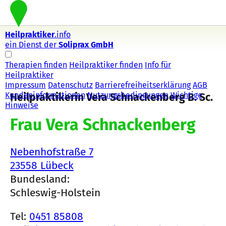
Heilpraktiker
.info
ein Dienst der
Soliprax GmbH
Therapien finden
Heilpraktiker finden
Info für
Heilpraktiker
Impressum
Datenschutz
Barrierefreiheitserklärung
AGB
Kundeninformationen
Nutzungsbedingungen
Wichtige
Heilpraktikerin Vera Schnackenberg B. Sc.
Hinweise
Frau Vera Schnackenberg
Nebenhofstraße 7
23558 Lübeck
Bundesland:
Schleswig-Holstein
Tel:
0451 85808