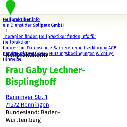
Heilpraktiker
.info
ein Dienst der
Soliprax GmbH
Therapien finden
Heilpraktiker finden
Info für
Heilpraktiker
Impressum
Datenschutz
Barrierefreiheitserklärung
AGB
Kundeninformationen
Nutzungsbedingungen
Wichtige
Heilpraktikerin
Hinweise
Frau Gaby Lechner-
Bisplinghoff
Renninger Str. 1
71272 Renningen
Bundesland: Baden-
Württemberg