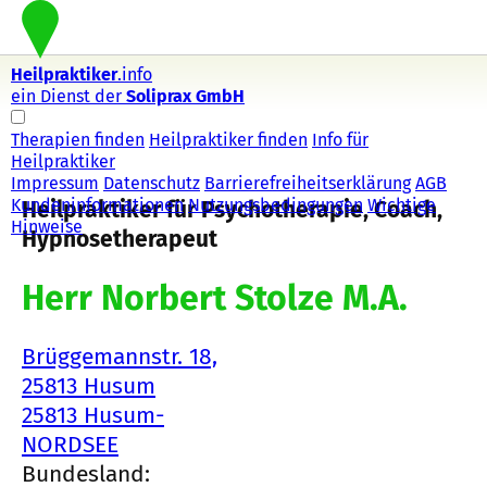
Heilpraktiker
.info
ein Dienst der
Soliprax GmbH
Therapien finden
Heilpraktiker finden
Info für
Heilpraktiker
Impressum
Datenschutz
Barrierefreiheitserklärung
AGB
Kundeninformationen
Nutzungsbedingungen
Wichtige
Heilpraktiker für Psychotherapie, Coach,
Hinweise
Hypnosetherapeut
Herr Norbert Stolze M.A.
Brüggemannstr. 18,
25813 Husum
25813 Husum-
NORDSEE
Bundesland: