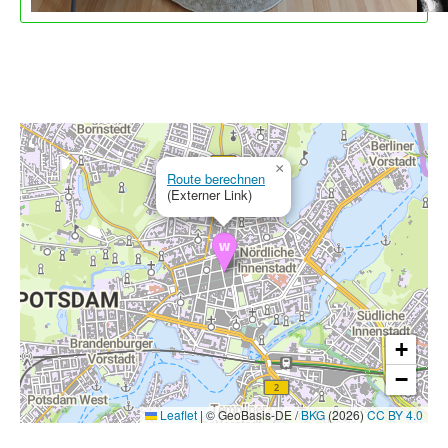
×
Route berechnen
(Externer Link)
+
−
Leaflet
|
© GeoBasis-DE /
BKG
(2026)
CC BY 4.0