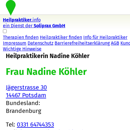
Heilpraktiker
.info
ein Dienst der
Soliprax GmbH
Therapien finden
Heilpraktiker finden
Info für Heilpraktiker
Impressum
Datenschutz
Barrierefreiheitserklärung
AGB
Kun
Wichtige Hinweise
Heilpraktikerin Nadine Köhler
Frau Nadine Köhler
Jägerstrasse 30
14467 Potsdam
Bundesland:
Brandenburg
Tel:
0331 64744353