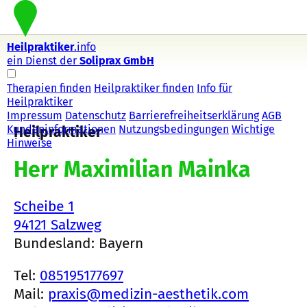
Heilpraktiker
.info
ein Dienst der
Soliprax GmbH
Therapien finden
Heilpraktiker finden
Info für
Heilpraktiker
Impressum
Datenschutz
Barrierefreiheitserklärung
AGB
Kundeninformationen
Nutzungsbedingungen
Wichtige
Heilpraktiker
Hinweise
Herr Maximilian Mainka
Scheibe 1
94121 Salzweg
Bundesland: Bayern
Tel:
085195177697
Mail:
praxis@medizin-aesthetik.com