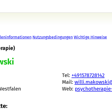
deninformationen
Nutzungsbedingungen
Wichtige Hinweise
erapie)
wski
Tel:
+491578728142
Mail:
willi.makowski
Westfalen
Web:
psychotherapie
te: