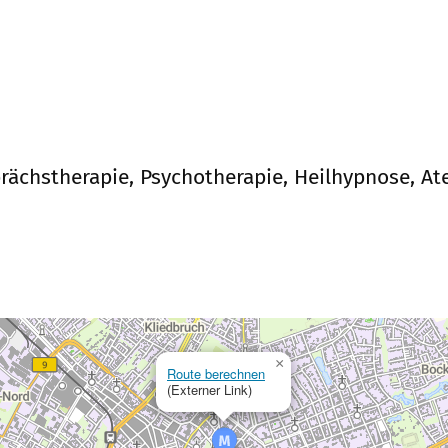
rächstherapie, Psychotherapie, Heilhypnose, At
×
Route berechnen
(Externer Link)