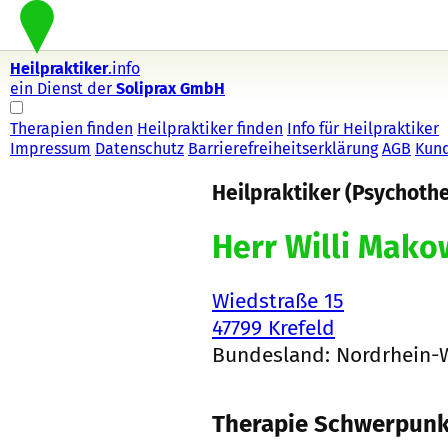
Heilpraktiker
.info
ein Dienst der
Soliprax GmbH
Therapien finden
Heilpraktiker finden
Info für Heilpraktiker
Impressum
Datenschutz
Barrierefreiheitserklärung
AGB
Kun
Heilpraktiker (Psychoth
Herr Willi Mako
Wiedstraße 15
47799 Krefeld
Bundesland: Nordrhein-
Therapie Schwerpunk