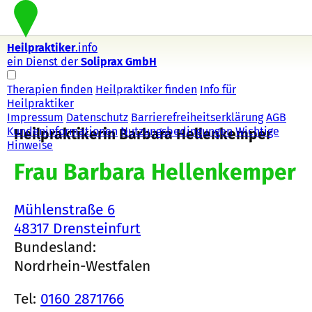
Heilpraktiker
.info
ein Dienst der
Soliprax GmbH
Therapien finden
Heilpraktiker finden
Info für
Heilpraktiker
Impressum
Datenschutz
Barrierefreiheitserklärung
AGB
Kundeninformationen
Nutzungsbedingungen
Wichtige
Heilpraktikerin Barbara Hellenkemper
Hinweise
Frau Barbara Hellenkemper
Mühlenstraße 6
48317 Drensteinfurt
Bundesland:
Nordrhein-Westfalen
Tel:
0160 2871766